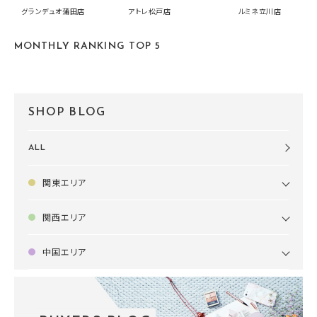
中です！
summer2026開
グランデュオ蒲田店
アトレ松戸店
ルミネ立川店
す🍧
MONTHLY RANKING TOP 5
SHOP BLOG
ALL
関東エリア
関西エリア
中国エリア