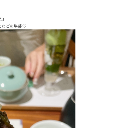
た！
ェなどを堪能♡