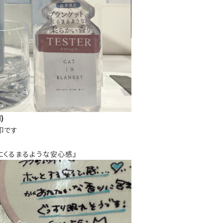
)
印です
にくるまるような安心感』