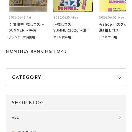
2026.06.12 Fri
2026.06.15 Mon
2026.06.08 Mon
💄開催中！推しコス〜
～推しコス！
🍧shop inスタッフ
SUMMER〜🌤️🌺
SUMMER2026～開催
選！推しコス
中です！
summer2026開
グランデュオ蒲田店
アトレ松戸店
ルミネ立川店
す🍧
MONTHLY RANKING TOP 5
SHOP BLOG
ALL