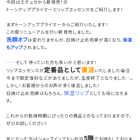
今回はエチュセから新発売！の
トーンアッププライマーとリップエッセンスをご紹介します！
まずトーンアッププライマーからご紹介いたします！
この度リニューアルを行い新発売しました。
洗顔オフ
は変わりませんが、日焼け止め効果が高くなり、
保湿
もアップ
されました。
……そして待っていた方も多いかと思います！
定番品として
復活
リップエッセンスが
いたしました😭👏
今まで限定復刻などがありましたが、生産終了となりました…。
しかし！お客様からのお声が多く復活しました！
保湿リップ
日焼け止め効果はもちろん、
としても役に立ちま
す。
これからの乾燥時期にぴったりの商品とのなっておりますので、
ぜひお試しください！
5階
気になった方はショップインアトレ松戸
でお待ちしておりま