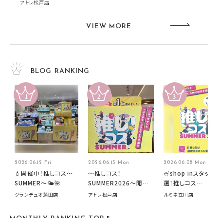
アトレ松戸店
VIEW MORE
BLOG RANKING
2026.06.12 Fri
2026.06.15 Mon
2026.06.08 Mon
💄開催中！推しコス〜
～推しコス！
🍧shop inスタッフ
SUMMER〜🌤️🌺
SUMMER2026～開催
選！推しコス
中です！
summer2026開
グランデュオ蒲田店
アトレ松戸店
ルミネ立川店
す🍧