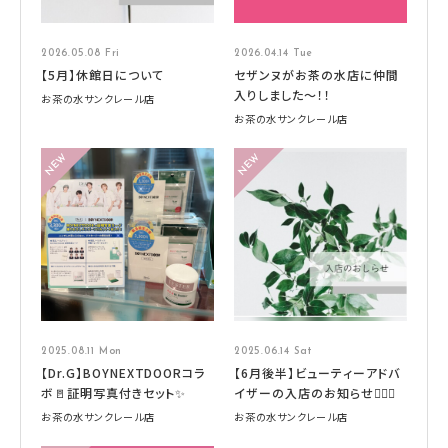
2026.05.08 Fri
2026.04.14 Tue
【5月】休館日について
セザンヌがお茶の水店に仲間
入りしました～！！
お茶の水サンクレール店
お茶の水サンクレール店
2025.08.11 Mon
2025.06.14 Sat
【Dr.G】BOYNEXTDOORコラ
【6月後半】ビューティーアドバ
ボ🚪証明写真付きセット✨
イザーの入店のお知らせ🧚🏻‍♀️
お茶の水サンクレール店
お茶の水サンクレール店