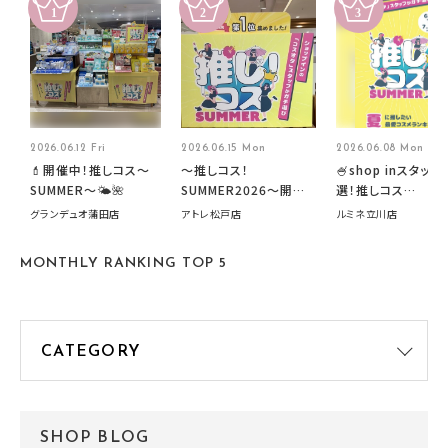
2026.06.12 Fri
2026.06.15 Mon
2026.06.08 Mon
💄開催中！推しコス〜
～推しコス！
🍧shop inスタッフ
SUMMER〜🌤️🌺
SUMMER2026～開催
選！推しコス
中です！
summer2026開
グランデュオ蒲田店
アトレ松戸店
ルミネ立川店
す🍧
MONTHLY RANKING TOP 5
SHOP BLOG