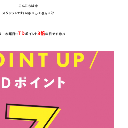
こんにちは🌞
スタッフaです(⋈◍＞◡＜◍)。✧♡
TD
3倍
は…木曜日❕❕
ポイント
の日です😊🎶