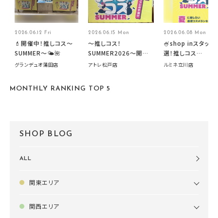
2026.06.12 Fri
2026.06.15 Mon
2026.06.08 Mon
💄開催中！推しコス〜
～推しコス！
🍧shop inスタッフ
SUMMER〜🌤️🌺
SUMMER2026～開催
選！推しコス
中です！
summer2026開
グランデュオ蒲田店
アトレ松戸店
ルミネ立川店
す🍧
MONTHLY RANKING TOP 5
SHOP BLOG
ALL
関東エリア
関西エリア