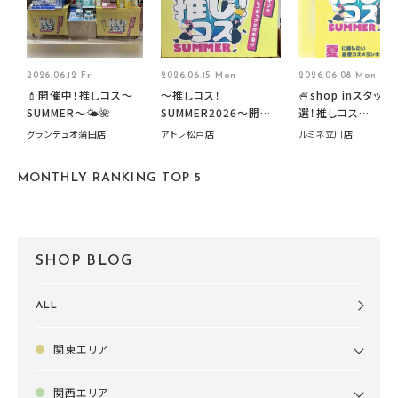
2026.06.12 Fri
2026.06.15 Mon
2026.06.08 Mon
💄開催中！推しコス〜
～推しコス！
🍧shop inスタッフ
SUMMER〜🌤️🌺
SUMMER2026～開催
選！推しコス
中です！
summer2026開
グランデュオ蒲田店
アトレ松戸店
ルミネ立川店
す🍧
MONTHLY RANKING TOP 5
SHOP BLOG
ALL
関東エリア
関西エリア