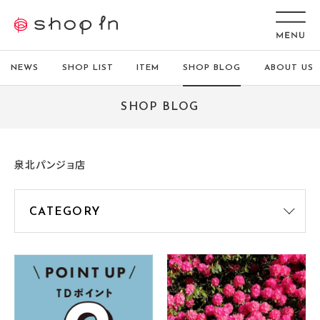
NEWS
SHOP LIST
ITEM
SHOP BLOG
ABOUT US
SHOP BLOG
泉北パンジョ店