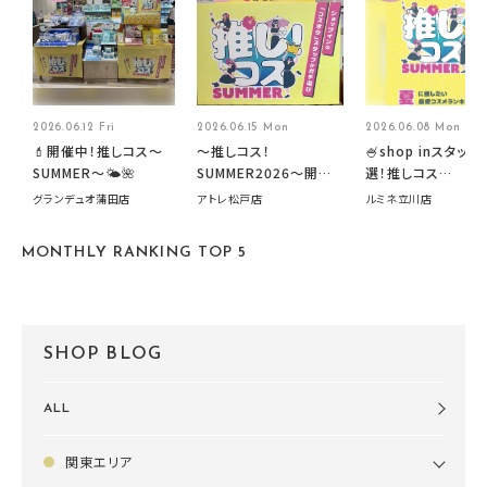
2026.06.12 Fri
2026.06.15 Mon
2026.06.08 Mon
💄開催中！推しコス〜
～推しコス！
🍧shop inスタッフ
SUMMER〜🌤️🌺
SUMMER2026～開催
選！推しコス
中です！
summer2026開
グランデュオ蒲田店
アトレ松戸店
ルミネ立川店
す🍧
MONTHLY RANKING TOP 5
SHOP BLOG
ALL
関東エリア