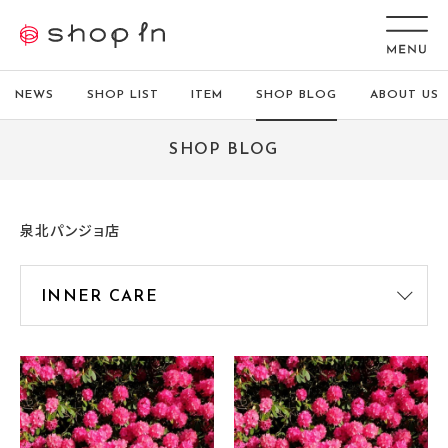
NEWS
SHOP LIST
ITEM
SHOP BLOG
ABOUT US
SHOP BLOG
泉北パンジョ店