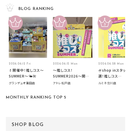
BLOG RANKING
2026.06.12 Fri
2026.06.15 Mon
2026.06.08 Mon
💄開催中！推しコス〜
～推しコス！
🍧shop inスタッフ
SUMMER〜🌤️🌺
SUMMER2026～開催
選！推しコス
中です！
summer2026開
グランデュオ蒲田店
アトレ松戸店
ルミネ立川店
す🍧
MONTHLY RANKING TOP 5
SHOP BLOG