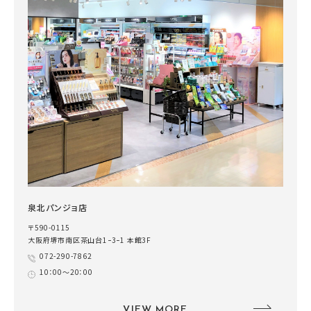
泉北パンジョ店
〒590-0115
大阪府堺市南区茶山台1ｰ3ｰ1 本館3F
072-290-7862
10：00～20：00
VIEW MORE