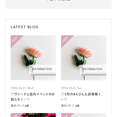
LATEST BLOG
2026.06.03 Wed
2026.03.01 Sun
♡ヴァーチェ店内イベントのお
♡3月のBAさん入店情報💄
知らせ💄✨♡
✨♡
泉北パンジョ店
泉北パンジョ店