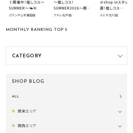
💄開催中！推しコス〜
～推しコス！
🍧shop inスタッフ
SUMMER〜🌤️🌺
SUMMER2026～開催
選！推しコス
中です！
summer2026開
グランデュオ蒲田店
アトレ松戸店
ルミネ立川店
す🍧
MONTHLY RANKING TOP 5
SHOP BLOG
ALL
関東エリア
関西エリア