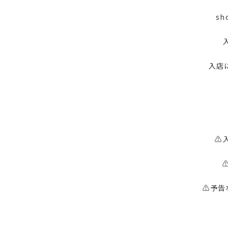
s
入店
⚠
⚠予告