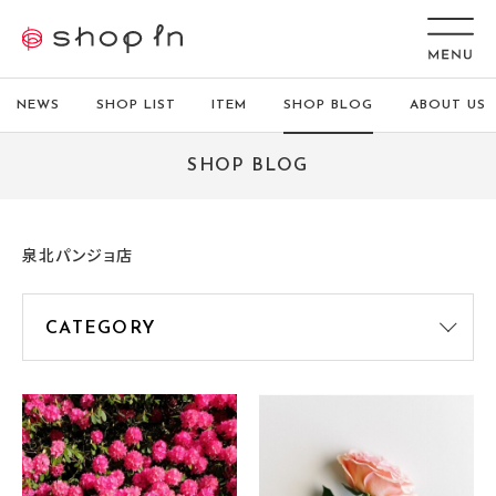
NEWS
SHOP LIST
ITEM
SHOP BLOG
ABOUT US
SHOP BLOG
泉北パンジョ店