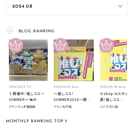
BLOG RANKING
2026.06.12 Fri
2026.06.15 Mon
2026.06.08 Mon
💄開催中！推しコス〜
～推しコス！
🍧shop inスタッフ
SUMMER〜🌤️🌺
SUMMER2026～開催
選！推しコス
中です！
summer2026開
グランデュオ蒲田店
アトレ松戸店
ルミネ立川店
す🍧
MONTHLY RANKING TOP 5