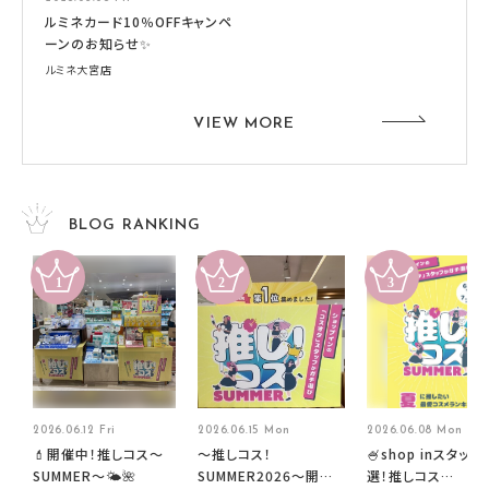
ルミネカード10％OFFキャンペ
ーンのお知らせ✨
ルミネ大宮店
VIEW MORE
BLOG RANKING
2026.06.12 Fri
2026.06.15 Mon
2026.06.08 Mon
💄開催中！推しコス〜
～推しコス！
🍧shop inスタッフ
SUMMER〜🌤️🌺
SUMMER2026～開催
選！推しコス