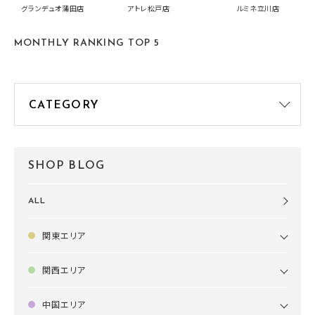
中です！
summer2026開
グランデュオ蒲田店
アトレ松戸店
ルミネ立川店
す🍧
MONTHLY RANKING TOP 5
SHOP BLOG
ALL
関東エリア
関西エリア
中国エリア