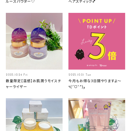
ルースパウダー♡
ヘアスティック💕
2025.10.24 Fri
2025.10.21 Tue
数量限定【温感】お肌潤うモイスチ
今月もお得な3日間やりますよ～
ャーライザー
٩(ˊᗜˋ*)و