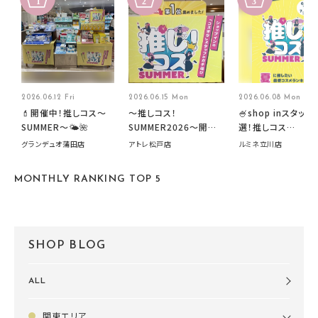
2026.06.12 Fri
2026.06.15 Mon
2026.06.08 Mon
💄開催中！推しコス〜
～推しコス！
🍧shop inスタッフ
SUMMER〜🌤️🌺
SUMMER2026～開催
選！推しコス
中です！
summer2026開
グランデュオ蒲田店
アトレ松戸店
ルミネ立川店
す🍧
MONTHLY RANKING TOP 5
SHOP BLOG
ALL
関東エリア