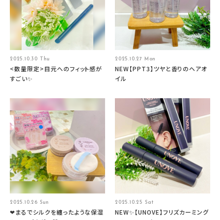
2025.10.30 Thu
2025.10.27 Mon
<数量限定>目元へのフィット感が
NEW【PPT3】ツヤと香りのヘアオ
すごい✨
イル
2025.10.26 Sun
2025.10.25 Sat
❤まるでシルクを纏ったような保湿
NEW✨【UNOVE】フリズカーミング