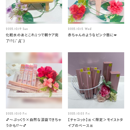
2025.10.19 Sun
2025.10.15 Wed
化粧水のあとこれ1つで朝ケア完
赤ちゃんのようなピンク唇に💋
了!?(；ﾟДﾟ)
2025.10.10 Fri
2025.10.03 Fri
💕～ぷっくり×自然な涙袋できちゃ
【チャコット】🎀＜限定＞モイストタ
うかも⁉～💕
イプのベース🎀