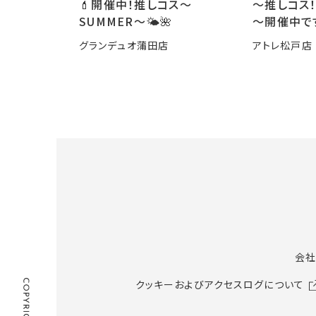
💄開催中！推しコス〜
～推しコス！
SUMMER〜🌤️🌺
～開催中で
グランデュオ蒲田店
アトレ松戸店
会社
クッキーおよびアクセスログについて