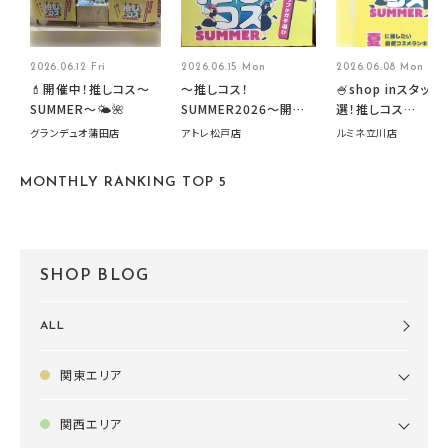
2026.06.12 Fri
2026.06.15 Mon
2026.06.08 Mon
💄開催中！推しコス〜
～推しコス！
🍧shop inスタッフ
SUMMER〜🌤️🌺
SUMMER2026～開催
選！推しコス
中です！
summer2026開
グランデュオ蒲田店
アトレ松戸店
ルミネ立川店
す🍧
MONTHLY RANKING TOP 5
SHOP BLOG
ALL
関東エリア
関西エリア