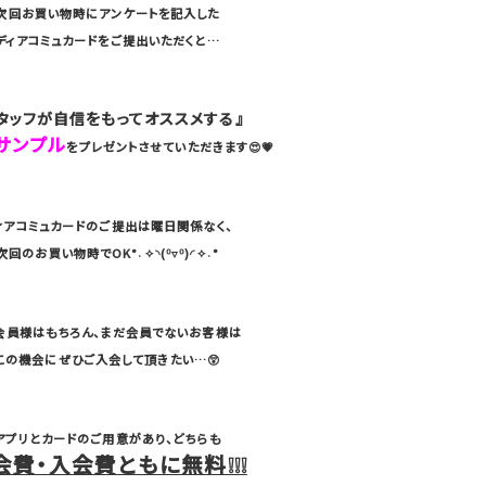
次回お買い物時にアンケートを記入した
ディアコミュカードをご提出いただくと…
タッフが自信をもってオススメする』
サンプル
をプレゼントさせていただきます😍💗
ィアコミュカードのご提出は曜日関係なく、
次回のお買い物時でOK°˖✧◝(⁰▿⁰)◜✧˖°
会員様はもちろん、まだ会員でないお客様は
この機会にぜひご入会して頂きたい…😲
アプリとカードのご用意があり、どちらも
会費・入会費ともに無料❕❕❕