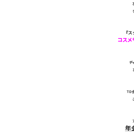
『ス
コスメ
デ
TD
年