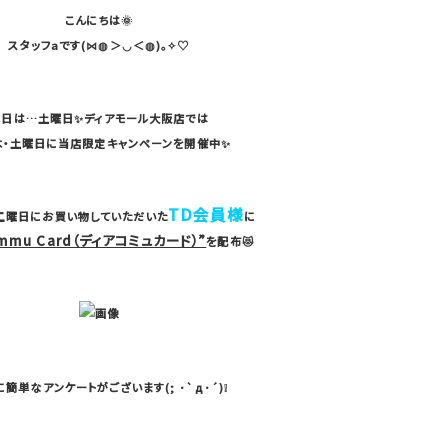
こんにちは🌞
スタッフaです(⋈◍＞◡＜◍)。✧♡
本日は…土曜日✨ディアモール大阪店では
木・土曜日に当店限定
キャンペーンを開催中✨
土
TD会員様
曜日にお買い物していただいた
に
ommu Card（ディアコミュカード）”
を配布😻
簡単なアンケートがございます(; ･`д･´)❕