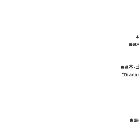
毎週
木
毎週
・
”Diac
裏面に