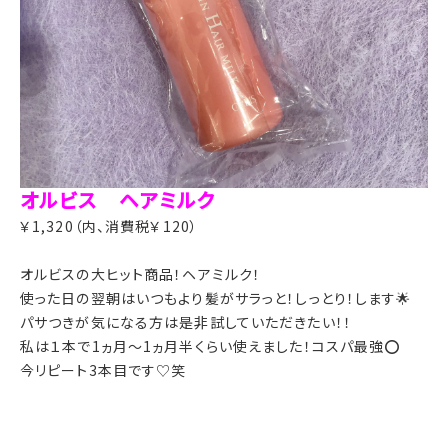
オルビス ヘアミルク
￥1,320（内、消費税￥120）
オルビスの大ヒット商品！ヘアミルク！
使った日の翌朝はいつもより髪がサラっと！しっとり！します🌟
パサつきが気になる方は是非試していただきたい！！
私は１本で1ヵ月～1ヵ月半くらい使えました！コスパ最強⭕️
今リピート3本目です♡笑