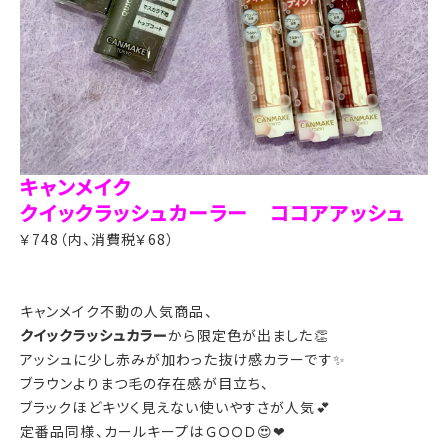
キャンメイク
クイックラッシュカーラー ココアアッシュ
￥748（内、消費税￥68）
キャンメイク不動の人気商品、
クイックラッシュカラー
から限定色が出ました👏
アッシュに少し赤みが加わった抜け感カラーです✨
ブラウンよりまつ毛の存在感が目立ち、
ブラックほどキツく見えない使いやすさが人気💕
定番品同様、カールキープはＧＯＯＤ😍❤︎