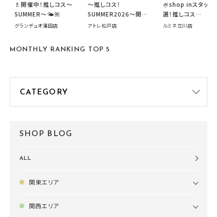
💄開催中！推しコス〜
～推しコス！
🍧shop inスタッフ
SUMMER〜🌤️🌺
SUMMER2026～開催
選！推しコス
中です！
summer2026開
グランデュオ蒲田店
アトレ松戸店
ルミネ立川店
す🍧
MONTHLY RANKING TOP 5
SHOP BLOG
ALL
関東エリア
関西エリア