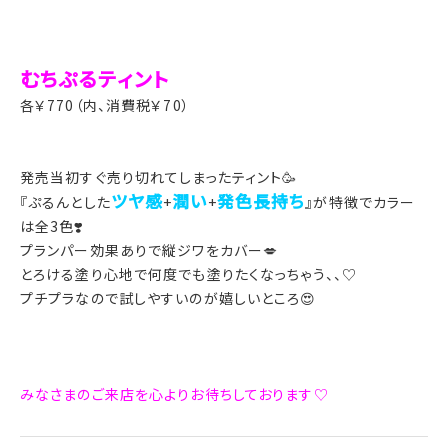
むちぷるティント
各￥770（内、消費税￥70）
発売当初すぐ売り切れてしまったティント🥳
ツヤ感
潤い
発色長持ち
『ぷるんとした
+
+
』が特徴でカラー
は全3色❣️
プランパー効果ありで縦ジワをカバー💋
とろける塗り心地で何度でも塗りたくなっちゃう、、♡
プチプラなので試しやすいのが嬉しいところ😍
みなさまのご来店を心よりお待ちしております♡