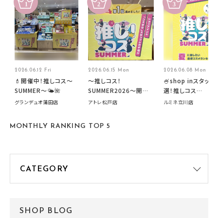
2026.06.12 Fri
2026.06.15 Mon
2026.06.08 Mon
💄開催中！推しコス〜
～推しコス！
🍧shop inスタッフ
SUMMER〜🌤️🌺
SUMMER2026～開催
選！推しコス
中です！
summer2026開
グランデュオ蒲田店
アトレ松戸店
ルミネ立川店
す🍧
MONTHLY RANKING TOP 5
SHOP BLOG