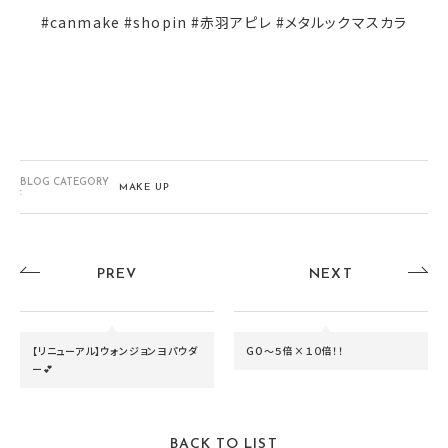
#canmake #shopin #赤羽アピレ #メタルックマスカラ
BLOG CATEGORY
MAKE UP
:
PREV
NEXT
【リニューアル】ウォンジョンヨパウダ
GO～５倍×１０倍！！
ー💕
BACK TO LIST