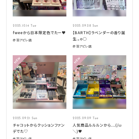
2025.10.14 Tue
2025.09.28 Sun
fweeから日本限定色でたー♥
【BARTH】ラベンダーの香り誕
生.。o○
赤羽アピレ店
赤羽アピレ店
2025.09.21 Sun
2025.09.09 Tue
チャコットからクッションファン
人気商品ルルルンから…(/ω
デでた♡
＼)♥
赤羽アピレ店
赤羽アピレ店