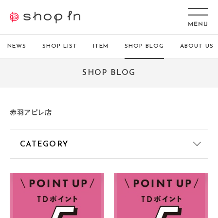
NEWS
SHOP LIST
ITEM
SHOP BLOG
ABOUT US
SHOP BLOG
赤羽アピレ店