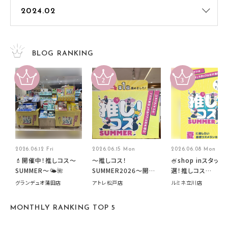
BLOG RANKING
2026.06.12 Fri
2026.06.15 Mon
2026.06.08 Mon
💄開催中！推しコス〜
～推しコス！
🍧shop inスタッフ
SUMMER〜🌤️🌺
SUMMER2026～開催
選！推しコス
中です！
summer2026開
グランデュオ蒲田店
アトレ松戸店
ルミネ立川店
す🍧
MONTHLY RANKING TOP 5