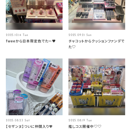
2025.10.14 Tue
2025.09.21 Sun
fweeから日本限定色でたー♥
チャコットからクッションファンデで
た♡
2025.08.23 Sat
2025.08.19 Tue
【セザンヌ】ついに仲間入り💖
推しコス開催中♡♡