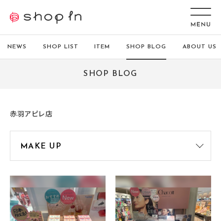
NEWS
SHOP LIST
ITEM
SHOP BLOG
ABOUT US
SHOP BLOG
赤羽アピレ店