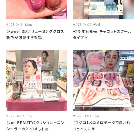
2025.04.21 Mon
2025.04.09 Wed
【Fwee】３Dボリューミンググロス
📢今年も発売！チャコットのクール
新色が可愛すぎる🥰
タイプ🍧
2025.04.03 Thu
2025.04.03 Thu
【vim BEAUTY】クッション＋コン
【フジコ】メロメロチークで愛され
シーラーの2㏌1キット🎀
フェイスに💗