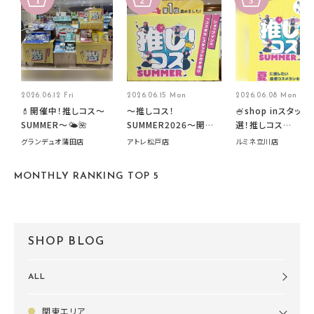
2026.06.12 Fri
2026.06.15 Mon
2026.06.08 Mon
💄開催中！推しコス〜
～推しコス！
🍧shop inスタッフ
SUMMER〜🌤️🌺
SUMMER2026～開催
選！推しコス
中です！
summer2026開
グランデュオ蒲田店
アトレ松戸店
ルミネ立川店
す🍧
MONTHLY RANKING TOP 5
SHOP BLOG
ALL
関東エリア