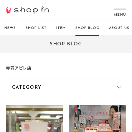
NEWS
SHOP LIST
ITEM
SHOP BLOG
ABOUT US
SHOP BLOG
赤羽アピレ店