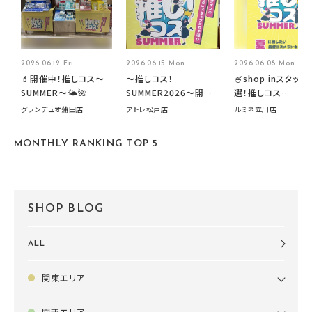
2026.06.12 Fri
2026.06.15 Mon
2026.06.08 Mon
💄開催中！推しコス〜
～推しコス！
🍧shop inスタッフ
SUMMER〜🌤️🌺
SUMMER2026～開催
選！推しコス
中です！
summer2026開
グランデュオ蒲田店
アトレ松戸店
ルミネ立川店
す🍧
MONTHLY RANKING TOP 5
SHOP BLOG
ALL
関東エリア
関西エリア