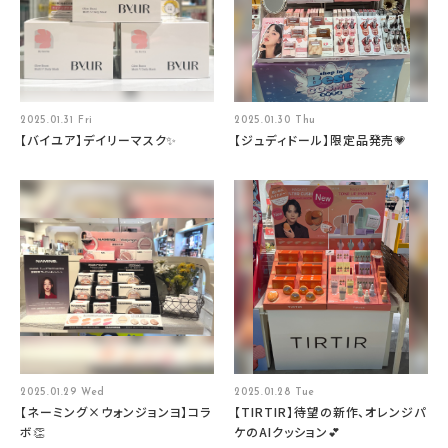
2025.01.31 Fri
2025.01.30 Thu
【バイユア】デイリーマスク✨
【ジュディドール】限定品発売💗
2025.01.29 Wed
2025.01.28 Tue
【ネーミング×ウォンジョンヨ】コラ
【TIRTIR】待望の新作、オレンジパ
ボ👏
ケのAIクッション💕