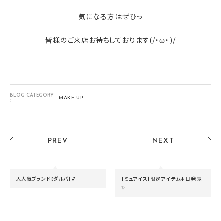
気になる方はぜひっ
皆様のご来店お待ちしております(/・ω・)/
BLOG CATEGORY
MAKE UP
:
PREV
NEXT
大人気ブランド【ダルバ】💕
【ミュアイス】限定アイテム本日発売
✨