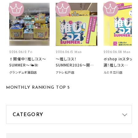
2026.06.12 Fri
2026.06.15 Mon
2026.06.08 Mon
💄開催中！推しコス〜
～推しコス！
🍧shop inスタッフ
SUMMER〜🌤️🌺
SUMMER2026～開催
選！推しコス
中です！
summer2026開
グランデュオ蒲田店
アトレ松戸店
ルミネ立川店
す🍧
MONTHLY RANKING TOP 5