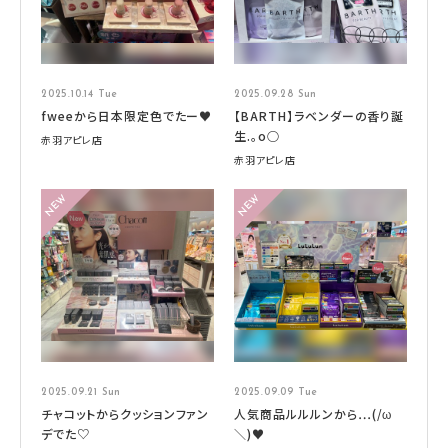
2025.10.14 Tue
2025.09.28 Sun
fweeから日本限定色でたー♥
【BARTH】ラベンダーの香り誕
生.。o○
赤羽アピレ店
赤羽アピレ店
2025.09.21 Sun
2025.09.09 Tue
チャコットからクッションファン
人気商品ルルルンから…(/ω
デでた♡
＼)♥