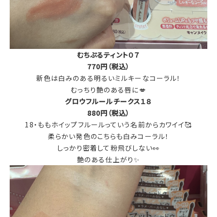
むちぷるティント０７
770円（税込）
新色は白みのある明るいミルキーなコーラル！
むっちり艶のある唇に💋
グロウフルールチークス１８
880円（税込）
18・ももホイップフルールっていう名前からカワイイ🥰
柔らかい発色のこちらも白みコーラル！
しっかり密着して粉飛びしない👀
艶のある仕上がり✨