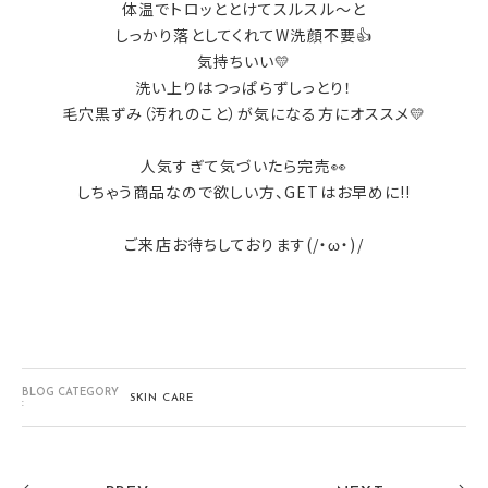
体温でトロッととけてスルスル～と
しっかり落としてくれてW洗顔不要👍
気持ちいい💛
洗い上りはつっぱらずしっとり！
毛穴黒ずみ（汚れのこと）が気になる方にオススメ💛
人気すぎて気づいたら完売👀
しちゃう商品なので欲しい方、GETはお早めに!!
ご来店お待ちしております(/・ω・)/
BLOG CATEGORY
SKIN CARE
: