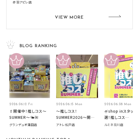
赤羽アピレ店
VIEW MORE
BLOG RANKING
2026.06.12 Fri
2026.06.15 Mon
2026.06.08 Mon
💄開催中！推しコス〜
～推しコス！
🍧shop inスタッフ
SUMMER〜🌤️🌺
SUMMER2026～開催
選！推しコス
中です！
summer2026開
グランデュオ蒲田店
アトレ松戸店
ルミネ立川店
す🍧