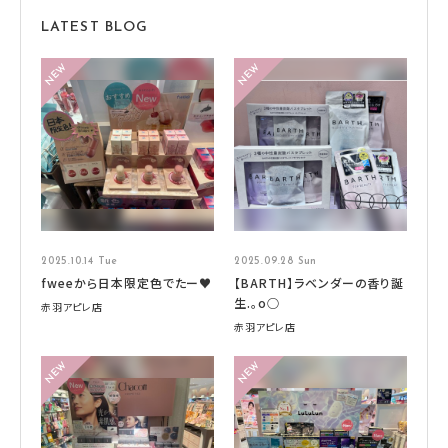
LATEST BLOG
2025.10.14 Tue
2025.09.28 Sun
fweeから日本限定色でたー♥
【BARTH】ラベンダーの香り誕
生.。o○
赤羽アピレ店
赤羽アピレ店