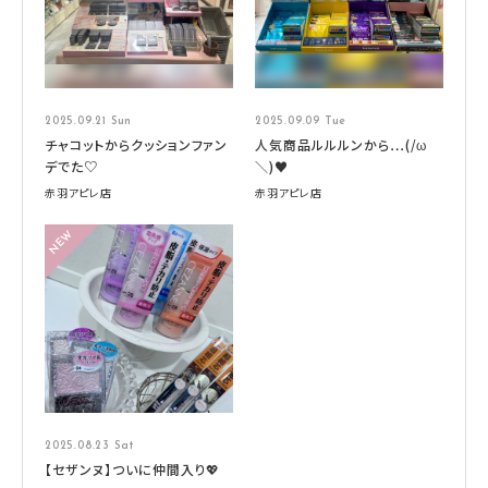
2025.09.21 Sun
2025.09.09 Tue
チャコットからクッションファン
人気商品ルルルンから…(/ω
デでた♡
＼)♥
赤羽アピレ店
赤羽アピレ店
2025.08.23 Sat
【セザンヌ】ついに仲間入り💖