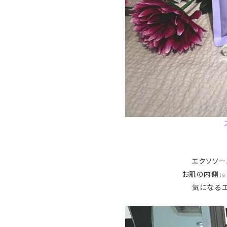
エクソソー
お肌の内側
（
気になる