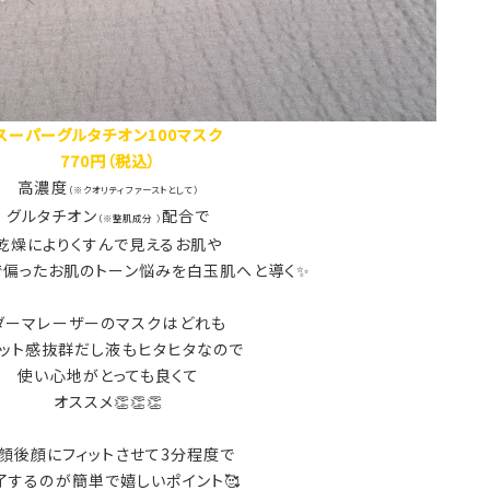
スーパーグルタチオン100マスク
770円（税込）
高濃度
（※クオリティファーストとして）
グルタチオン
配合で
（※整肌成分 ）
乾燥によりくすんで見えるお肌や
偏ったお肌のトーン悩みを白玉肌へと導く✨
ダーマレーザーのマスクはどれも
ィット感抜群だし液もヒタヒタなので
使い心地がとっても良くて
オススメ👏👏👏
顔後顔にフィットさせて3分程度で
了するのが簡単で嬉しいポイント🥰