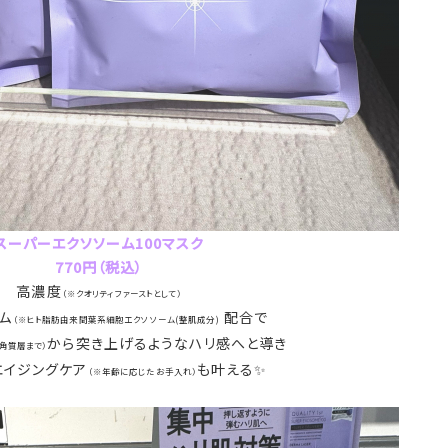
スーパーエクソソーム100マスク
770円（税込）
高濃度
（※クオリティファーストとして）
ム
配合で
（※ヒト脂肪由来間葉系細胞エクソソーム(整肌成分)
から突き上げるようなハリ感へと導き
※角質層まで）
エイジングケア
も叶える✨
（※年齢に応じたお手入れ）