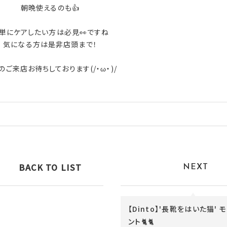
朝晩使えるのも👍
単にケアしたい方は必見👀ですね
気になる方は是非店頭まで！
のご来店お待ちしております(/・ω・)/
BACK TO LIST
NEXT
【Dinto】'長靴をはいた猫' 
ント🐈🐈