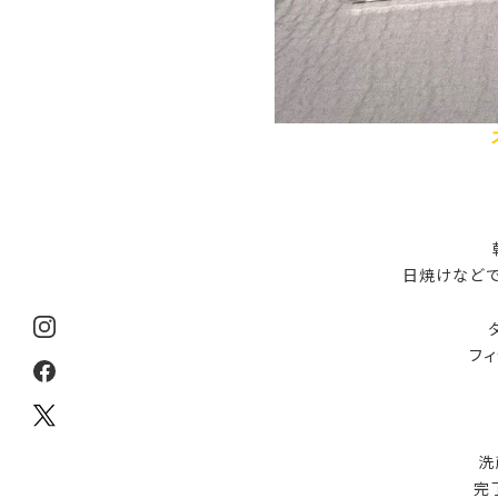
日焼けなどで
フ
洗
完