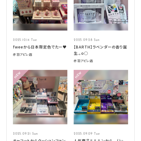
2025.10.14 Tue
2025.09.28 Sun
fweeから日本限定色でたー♥
【BARTH】ラベンダーの香り誕
生.。o○
赤羽アピレ店
赤羽アピレ店
2025.09.21 Sun
2025.09.09 Tue
チャコットからクッションファン
人気商品ルルルンから…(/ω