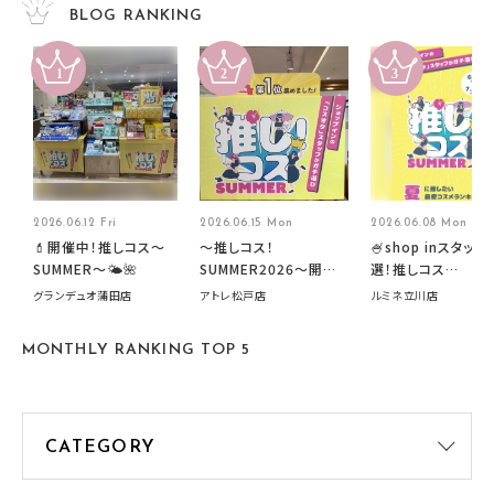
BLOG RANKING
2026.06.12 Fri
2026.06.15 Mon
2026.06.08 Mon
💄開催中！推しコス〜
～推しコス！
🍧shop inスタッフ
SUMMER〜🌤️🌺
SUMMER2026～開催
選！推しコス
中です！
summer2026開
グランデュオ蒲田店
アトレ松戸店
ルミネ立川店
す🍧
MONTHLY RANKING TOP 5