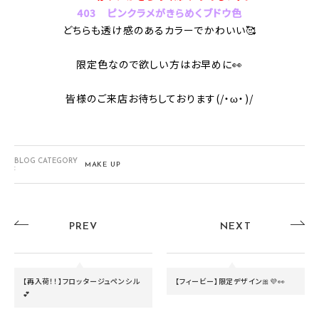
403 ピンクラメがきらめくブドウ色
どちらも透け感のあるカラーでかわいい🥰
限定色なので欲しい方はお早めに👀
皆様のご来店お待ちしております(/・ω・)/
BLOG CATEGORY
MAKE UP
:
PREV
NEXT
【再入荷！！】フロッタージュペンシル
【フィービー】限定デザイン🎀💜👀
💕