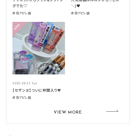
デでた♡
＼)♥
赤羽アピレ店
赤羽アピレ店
2025.08.23 Sat
【セザンヌ】ついに仲間入り💖
赤羽アピレ店
VIEW MORE