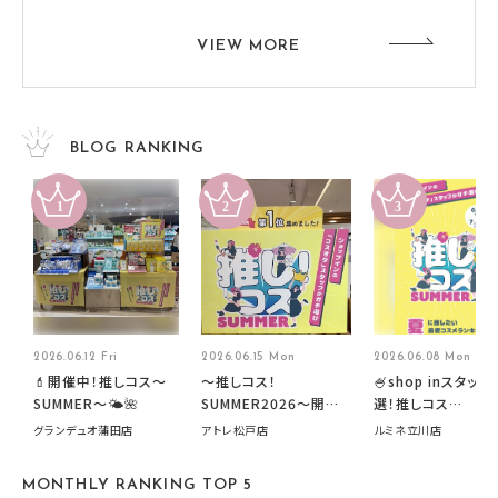
VIEW MORE
BLOG RANKING
2026.06.12 Fri
2026.06.15 Mon
2026.06.08 Mon
💄開催中！推しコス〜
～推しコス！
🍧shop inスタッフ
SUMMER〜🌤️🌺
SUMMER2026～開催
選！推しコス
中です！
summer2026開
グランデュオ蒲田店
アトレ松戸店
ルミネ立川店
す🍧
MONTHLY RANKING TOP 5