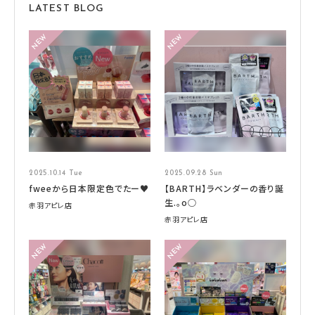
LATEST BLOG
2025.10.14 Tue
2025.09.28 Sun
fweeから日本限定色でたー♥
【BARTH】ラベンダーの香り誕
生.。o○
赤羽アピレ店
赤羽アピレ店