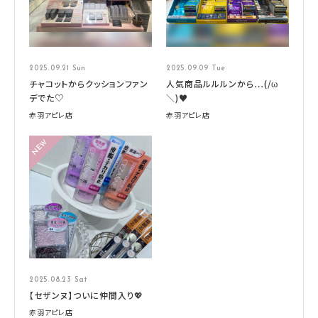
2025.09.21 Sun
2025.09.09 Tue
チャコットからクッションファン
人気商品ルルルンから…(/ω
デでた♡
＼)♥
赤羽アピレ店
赤羽アピレ店
2025.08.23 Sat
【セザンヌ】ついに仲間入り💖
赤羽アピレ店