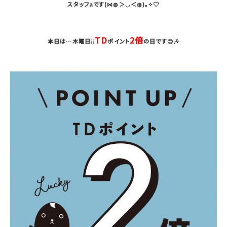
スタッフaです(⋈◍＞◡＜◍)。✧♡
TD
2倍
本日は…木曜日❕❕
ポイント
の日です😊🎶