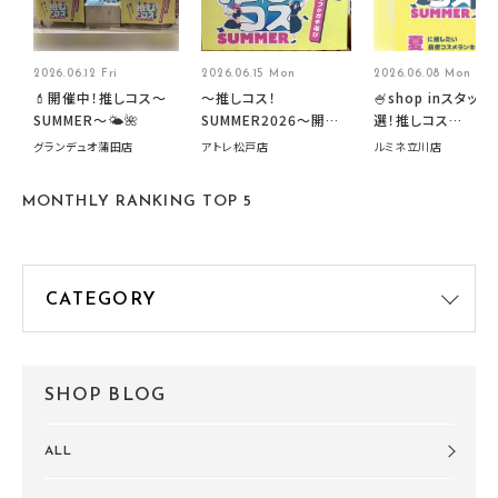
2026.06.12 Fri
2026.06.15 Mon
2026.06.08 Mon
💄開催中！推しコス〜
～推しコス！
🍧shop inスタッフ
SUMMER〜🌤️🌺
SUMMER2026～開催
選！推しコス
中です！
summer2026開
グランデュオ蒲田店
アトレ松戸店
ルミネ立川店
す🍧
MONTHLY RANKING TOP 5
SHOP BLOG
ALL