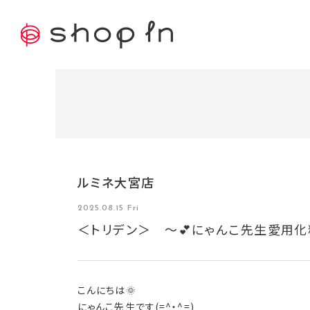
ルミネ大宮店
2025.08.15 Fri
＜トリデン＞ ～💕にゃんこ先生愛用化
こんにちは🌞
にゃんこ先生です(=^・^=)