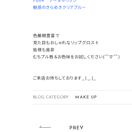
FD04 ソーダホリック
魅惑のきらめきクリアブルー
色展開豊富で
見た目もおしゃれなリップグロス💄
皆様も是非
むちプル唇＆お色味をお試しください(⌒∇⌒)
ご来店お待ちしております_(._.)_
BLOG CATEGORY :
MAKE UP
PREV