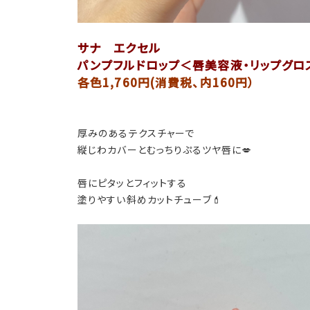
サナ エクセル
パンプフルドロップ
＜唇美容液・リップグロ
各色1,760円(消費税、内160円）
厚みのあるテクスチャーで
縦じわカバーとむっちりぷるツヤ唇に💋
唇にピタッとフィットする
塗りやすい斜めカットチューブ💄