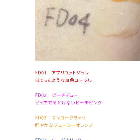
FD01 アプリコットジュレ
ほてったような血色コーラル
FD02 ピーチデュー
ピュアであどけないピーチピンク
FD03 マンゴーグラッセ
鮮やかなジューシーオレンジ