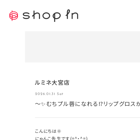
ルミネ大宮店
2026.01.31 Sat
～✨むちプル唇になれる⁉リップグロス
こんにちは🌞
にゃんこ先生です(=^・^=)