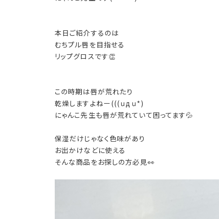
本日ご紹介するのは
むちプル唇を目指せる
リップグロスです👏
この時期は唇が荒れたり
乾燥しますよねー(((ｕдｕ*)
にゃんこ先生も唇が荒れていて困ってます💦
保湿だけじゃなく色味があり
お出かけなどに使える
そんな商品をお探しの方必見👀