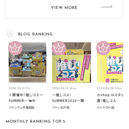
VIEW MORE
BLOG RANKING
2026.06.12 Fri
2026.06.15 Mon
2026.06.08 Mon
💄開催中！推しコス〜
～推しコス！
🍧shop inスタッフ
SUMMER〜🌤️🌺
SUMMER2026～開催
選！推しコス
中です！
summer2026開
グランデュオ蒲田店
アトレ松戸店
ルミネ立川店
す🍧
MONTHLY RANKING TOP 5