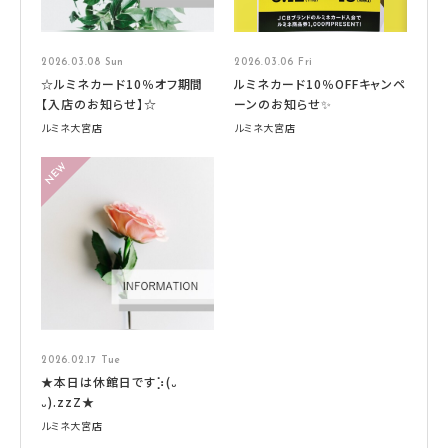
2026.03.08 Sun
2026.03.06 Fri
☆ルミネカード10％オフ期間
ルミネカード10％OFFキャンペ
【入店のお知らせ】☆
ーンのお知らせ✨
ルミネ大宮店
ルミネ大宮店
2026.02.17 Tue
★本日は休館日です⡱(᎑
᎑).zzZ★
ルミネ大宮店