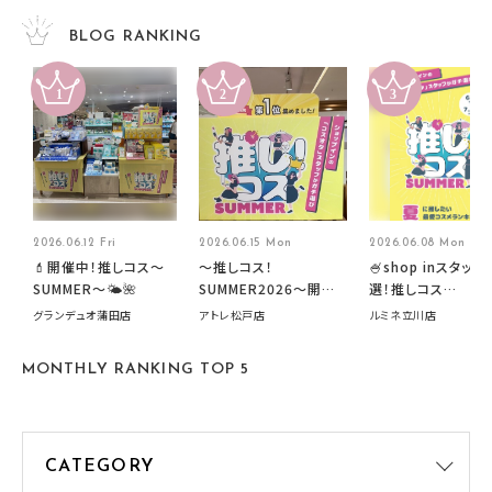
BLOG RANKING
2026.06.12 Fri
2026.06.15 Mon
2026.06.08 Mon
💄開催中！推しコス〜
～推しコス！
🍧shop inスタッフ
SUMMER〜🌤️🌺
SUMMER2026～開催
選！推しコス
中です！
summer2026開
グランデュオ蒲田店
アトレ松戸店
ルミネ立川店
す🍧
MONTHLY RANKING TOP 5