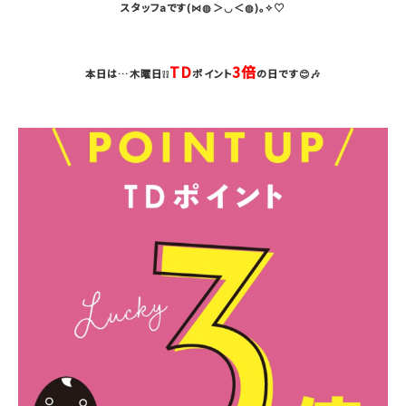
スタッフaです(⋈◍＞◡＜◍)。✧♡
TD
3倍
本日は…木曜日❕❕
ポイント
の日です😊🎶