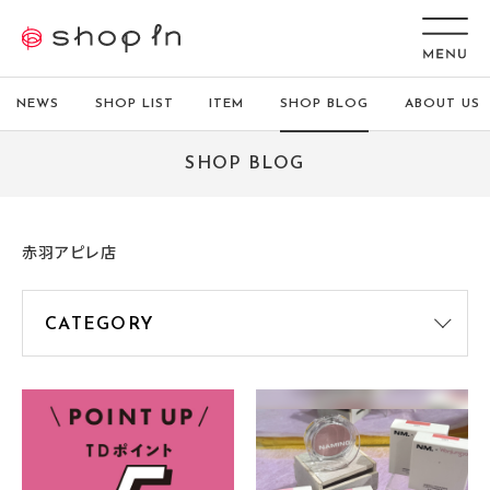
NEWS
SHOP LIST
ITEM
SHOP BLOG
ABOUT US
SHOP BLOG
赤羽アピレ店