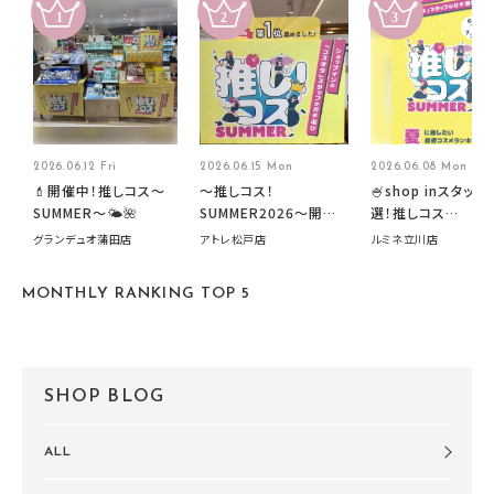
2026.06.12 Fri
2026.06.15 Mon
2026.06.08 Mon
💄開催中！推しコス〜
～推しコス！
🍧shop inスタッフ
SUMMER〜🌤️🌺
SUMMER2026～開催
選！推しコス
中です！
summer2026開
グランデュオ蒲田店
アトレ松戸店
ルミネ立川店
す🍧
MONTHLY RANKING TOP 5
SHOP BLOG
ALL