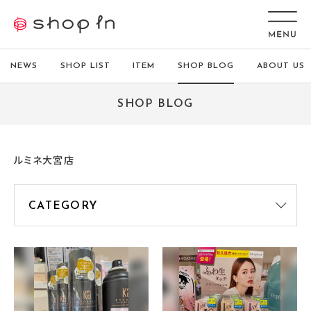
NEWS
SHOP LIST
ITEM
SHOP BLOG
ABOUT US
SHOP BLOG
ルミネ大宮店