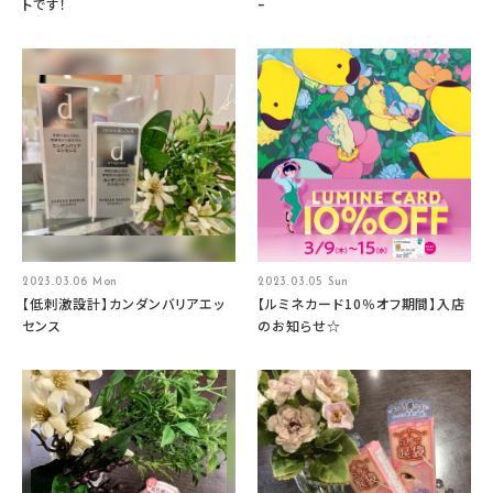
トです！
ｰ
2023.03.06 Mon
2023.03.05 Sun
【低刺激設計】カンダンバリアエッ
【ルミネカード10％オフ期間】入店
センス
のお知らせ☆