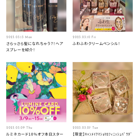
2023.03.13 Mon
2023.03.10 Fri
さらっさら髪になれちゃう？！ヘア
ふわふわクリームペンシル！
スプレーを紹介！
2023.03.09 Thu
2023.03.07 Tue
ルミネカード10％オフ本日スター
【限定】ｷｬﾝﾒｲｸﾏｼｮﾏﾛﾌｨﾆｯｼｭﾊﾟｳﾀﾞ