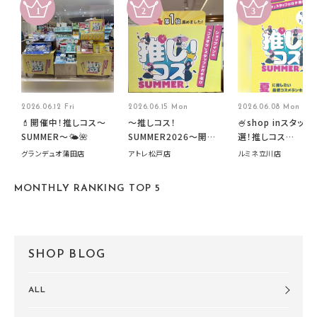
2026.06.12 Fri
2026.06.15 Mon
2026.06.08 Mon
💄開催中！推しコス〜
～推しコス！
🍧shop inスタッフ
SUMMER〜🌤️🌺
SUMMER2026～開催
選！推しコス
中です！
summer2026開
グランデュオ蒲田店
アトレ松戸店
ルミネ立川店
す🍧
MONTHLY RANKING TOP 5
SHOP BLOG
ALL