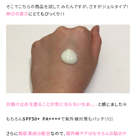
そこでこちらの商品を試してみたんですが、さすがジェルタイプ！
伸びの良さ
にとてもびっくり！！
日焼け止めを塗ることが苦にならないなあ、、、
と感じました🌞
もちろん
SPF50+ PA++++
で紫外線対策もバッチリ👌🏻
さらに
美容液成分配合
なので、
紫外線ケアはもちろんお肌のケ