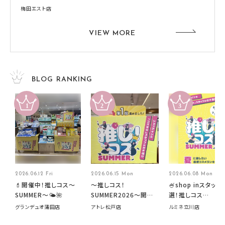
梅田エスト店
VIEW MORE
BLOG RANKING
2026.06.12 Fri
2026.06.15 Mon
2026.06.08 Mon
💄開催中！推しコス〜
～推しコス！
🍧shop inスタッフ
SUMMER〜🌤️🌺
SUMMER2026～開催
選！推しコス
中です！
summer2026開
グランデュオ蒲田店
アトレ松戸店
ルミネ立川店
す🍧