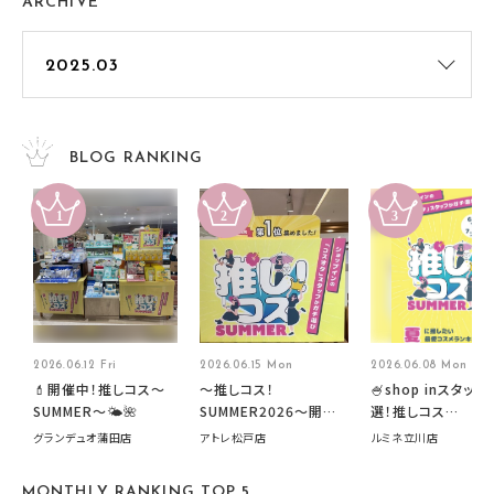
ARCHIVE
BLOG RANKING
2026.06.12 Fri
2026.06.15 Mon
2026.06.08 Mon
💄開催中！推しコス〜
～推しコス！
🍧shop inスタッフ
SUMMER〜🌤️🌺
SUMMER2026～開催
選！推しコス
中です！
summer2026開
グランデュオ蒲田店
アトレ松戸店
ルミネ立川店
す🍧
MONTHLY RANKING TOP 5