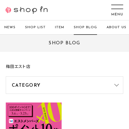
NEWS
SHOP LIST
ITEM
SHOP BLOG
ABOUT US
SHOP BLOG
梅田エスト店