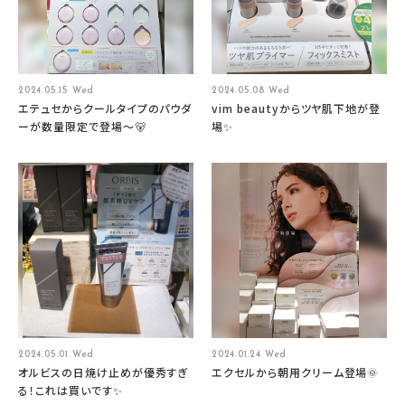
2024.05.15 Wed
2024.05.08 Wed
エテュセからクールタイプのパウダ
vim beautyからツヤ肌下地が登
ーが数量限定で登場～🐻
場✨
2024.05.01 Wed
2024.01.24 Wed
オルビスの日焼け止めが優秀すぎ
エクセルから朝用クリーム登場🌞
る！これは買いです✨