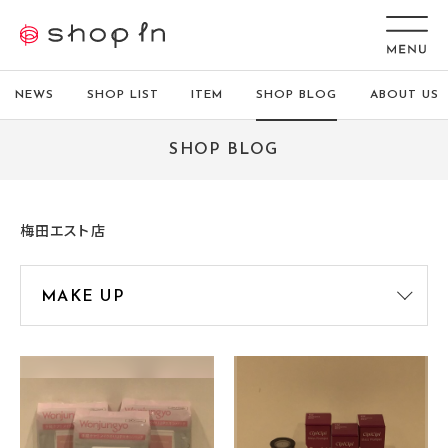
NEWS
SHOP LIST
ITEM
SHOP BLOG
ABOUT US
SHOP BLOG
梅田エスト店