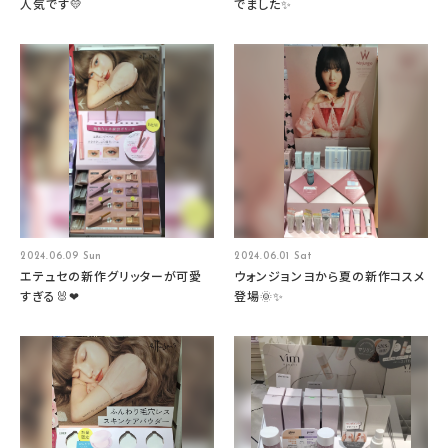
人気です💛
でました✨
2024.06.09 Sun
2024.06.01 Sat
エテュセの新作グリッターが可愛
ウォンジョンヨから夏の新作コスメ
すぎる🐰❤
登場🌞✨