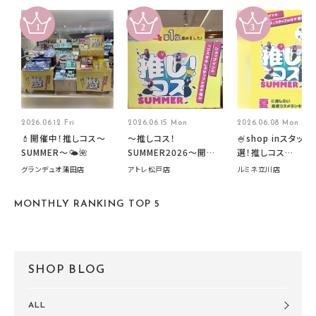
2026.06.12 Fri
2026.06.15 Mon
2026.06.08 Mon
💄開催中！推しコス〜
～推しコス！
🍧shop inスタッフ
SUMMER〜🌤️🌺
SUMMER2026～開催
選！推しコス
中です！
summer2026開
グランデュオ蒲田店
アトレ松戸店
ルミネ立川店
す🍧
MONTHLY RANKING TOP 5
SHOP BLOG
ALL