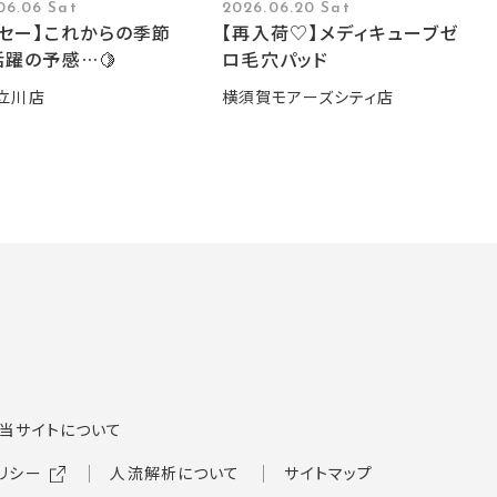
06.06 Sat
2026.06.20 Sat
ーセー】これからの季節
【再入荷♡】メディキューブゼ
躍の予感…🍋
ロ毛穴パッド
立川店
横須賀モアーズシティ店
当サイトについて
リシー
人流解析について
サイトマップ