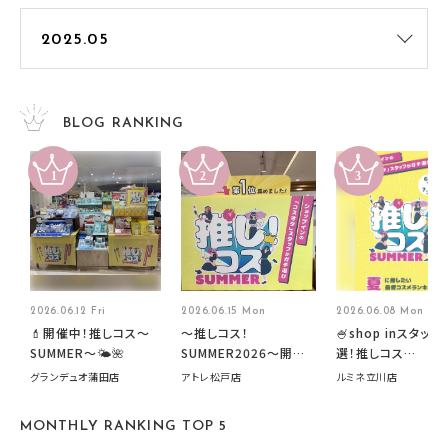
BLOG RANKING
2026.06.12 Fri
2026.06.15 Mon
2026.06.08 Mon
💄開催中！推しコス〜
～推しコス！
🍧shop inスタッフ
SUMMER〜🌤️🌺
SUMMER2026～開催
選！推しコス
中です！
summer2026開
グランデュオ蒲田店
アトレ松戸店
ルミネ立川店
す🍧
MONTHLY RANKING TOP 5