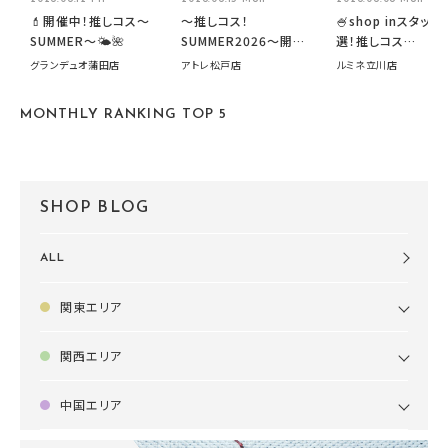
💄開催中！推しコス〜
～推しコス！
🍧shop inスタッフ
SUMMER〜🌤️🌺
SUMMER2026～開催
選！推しコス
中です！
summer2026開
グランデュオ蒲田店
アトレ松戸店
ルミネ立川店
す🍧
MONTHLY RANKING TOP 5
SHOP BLOG
ALL
関東エリア
関西エリア
中国エリア