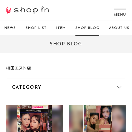
NEWS
SHOP LIST
ITEM
SHOP BLOG
ABOUT US
SHOP BLOG
梅田エスト店