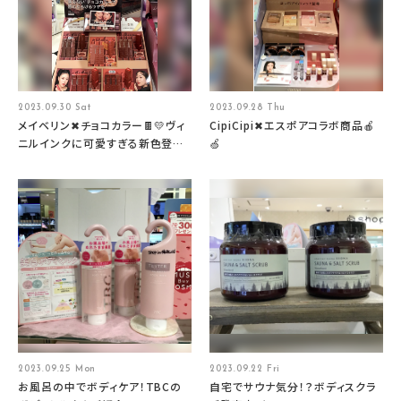
2023.09.30 Sat
2023.09.28 Thu
メイベリン✖チョコカラー🍫💛ヴィ
CipiCipi✖︎エスポアコラボ商品🍎
ニルインクに可愛すぎる新色登
🍏
場‼
2023.09.25 Mon
2023.09.22 Fri
お風呂の中でボディケア！TBCの
自宅でサウナ気分！？ボディスクラ