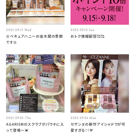
2023.09.13 Wed
2023.09.10 Sun
🌼ベキュアハニーの金木犀の季節
おトク情報配信🥰🥰
です🌼
2023.09.07 Thu
2023.09.04 Mon
AGARISMのスクラブがパウチに入
セザンヌの新作アイシャドウが可
って登場〜💓
愛すぎる！！🤎