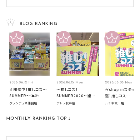
BLOG RANKING
2026.06.12 Fri
2026.06.15 Mon
2026.06.08 Mon
💄開催中！推しコス〜
～推しコス！
🍧shop inスタッフ
SUMMER〜🌤️🌺
SUMMER2026～開催
選！推しコス
中です！
summer2026開
グランデュオ蒲田店
アトレ松戸店
ルミネ立川店
す🍧
MONTHLY RANKING TOP 5