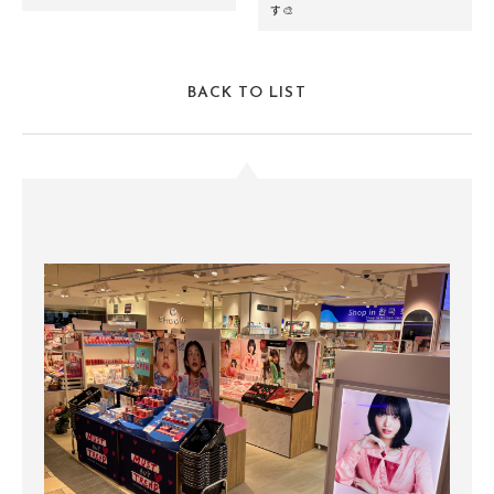
す🎨
BACK TO LIST