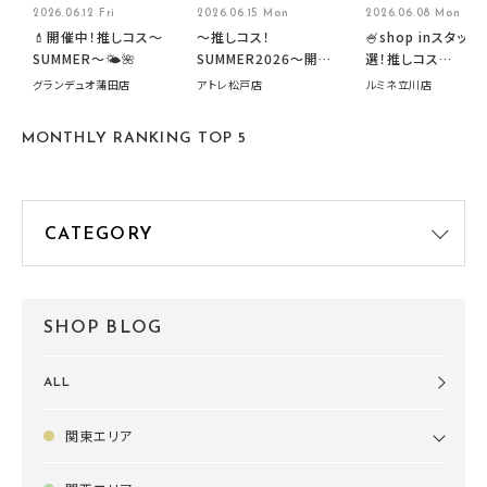
2026.06.12 Fri
2026.06.15 Mon
2026.06.08 Mon
💄開催中！推しコス〜
～推しコス！
🍧shop inスタッフ
SUMMER〜🌤️🌺
SUMMER2026～開催
選！推しコス
中です！
summer2026開
グランデュオ蒲田店
アトレ松戸店
ルミネ立川店
す🍧
MONTHLY RANKING TOP 5
SHOP BLOG
ALL
関東エリア