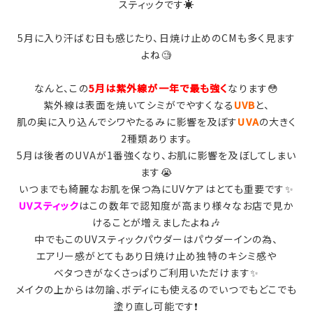
スティックです☀️
5月に入り汗ばむ日も感じたり、日焼け止めのCMも多く見ます
よね🧐
なんと、この
5月は紫外線が一年で最も強く
なります😳
紫外線は表面を焼いてシミがでやすくなる
UVB
と、
肌の奥に入り込んでシワやたるみに影響を及ぼす
UVA
の大きく
2種類あります。
5月は後者のUVAが1番強くなり、お肌に影響を及ぼしてしまい
ます😭
いつまでも綺麗なお肌を保つ為にUVケアはとても重要です✨
UVスティック
はこの数年で認知度が高まり様々なお店で見か
けることが増えましたよね🎶
中でもこのUVスティックパウダーはパウダーインの為、
エアリー感がとてもあり日焼け止め独特のキシミ感や
ベタつきがなくさっぱりご利用いただけます✨
メイクの上からは勿論、ボディにも使えるのでいつでもどこでも
塗り直し可能です❗️