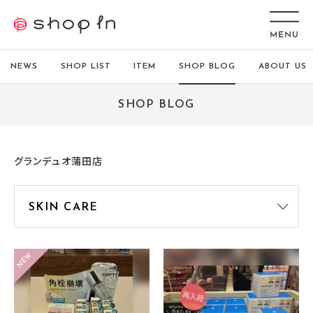
NEWS
SHOP LIST
ITEM
SHOP BLOG
ABOUT US
SHOP BLOG
グランデュオ蒲田店