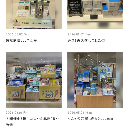
2026.08.02 Sun
2026.07.07 Tue
角栓崩壊、、、？👃💔
必見！再入荷しました◎
2026.06.12 Fri
2026.05.04 Mon
💄開催中！推しコス〜SUMMER〜
ひんやり冷感、続々と、、、🧊❄️
🌤️🌺