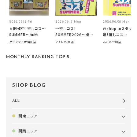
2026.06.12 Fri
2026.06.15 Mon
2026.06.08 Mon
💄開催中！推しコス〜
～推しコス！
🍧shop inスタッフ
SUMMER〜🌤️🌺
SUMMER2026～開催
選！推しコス
中です！
summer2026開
グランデュオ蒲田店
アトレ松戸店
ルミネ立川店
す🍧
MONTHLY RANKING TOP 5
SHOP BLOG
ALL
関東エリア
関西エリア