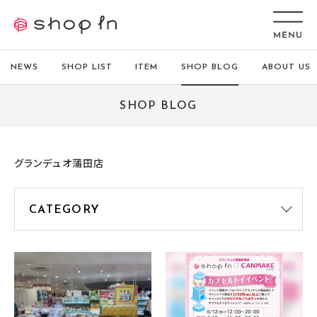
NEWS
SHOP LIST
ITEM
SHOP BLOG
ABOUT US
SHOP BLOG
グランデュオ蒲田店