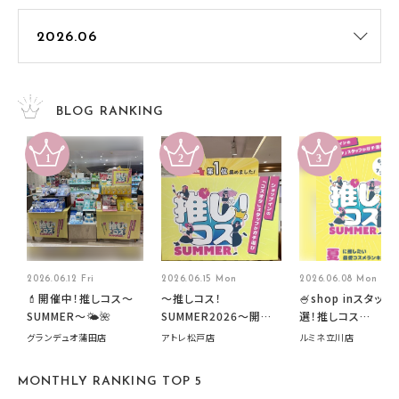
BLOG RANKING
2026.06.12 Fri
2026.06.15 Mon
2026.06.08 Mon
💄開催中！推しコス〜
～推しコス！
🍧shop inスタッフ
SUMMER〜🌤️🌺
SUMMER2026～開催
選！推しコス
中です！
summer2026開
グランデュオ蒲田店
アトレ松戸店
ルミネ立川店
す🍧
MONTHLY RANKING TOP 5