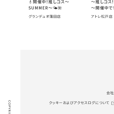
💄開催中！推しコス〜
～推しコス！
SUMMER〜🌤️🌺
～開催中で
グランデュオ蒲田店
アトレ松戸店
会社
クッキーおよびアクセスログについて