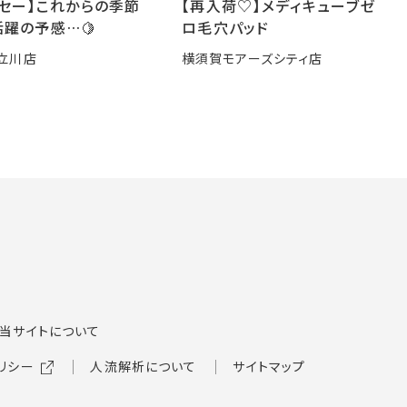
ーセー】これからの季節
【再入荷♡】メディキューブゼ
躍の予感…🍋
ロ毛穴パッド
立川店
横須賀モアーズシティ店
当サイトについて
リシー
人流解析について
サイトマップ