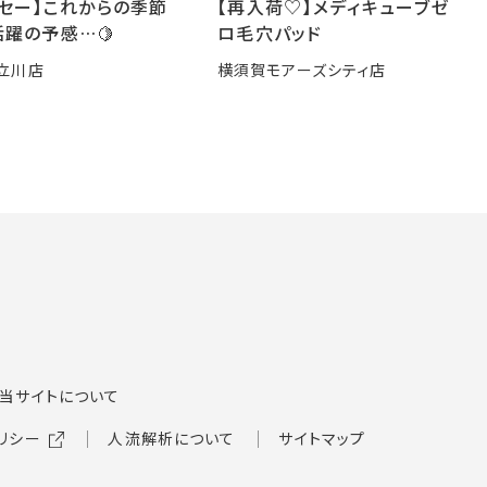
ーセー】これからの季節
【再入荷♡】メディキューブゼ
躍の予感…🍋
ロ毛穴パッド
立川店
横須賀モアーズシティ店
当サイトについて
リシー
人流解析について
サイトマップ