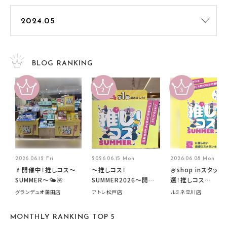
BLOG RANKING
2026.06.12 Fri
2026.06.15 Mon
2026.06.08 Mon
💄開催中！推しコス〜
～推しコス！
🍧shop inスタッフ
SUMMER〜🌤️🌺
SUMMER2026～開催
選！推しコス
中です！
summer2026開
グランデュオ蒲田店
アトレ松戸店
ルミネ立川店
す🍧
MONTHLY RANKING TOP 5