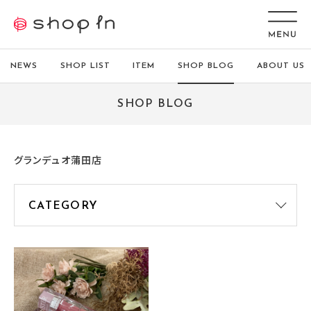
NEWS
SHOP LIST
ITEM
SHOP BLOG
ABOUT US
SHOP BLOG
グランデュオ蒲田店